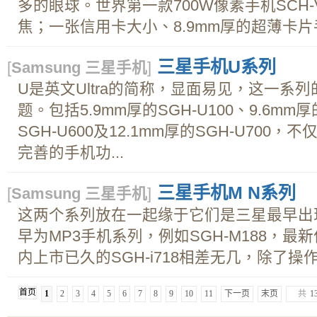
多的眼球。世界第一款700W像素手机SCH-
焦；一张信用卡大小、8.9mm厚的超薄卡片手机S
三星手机U系列
[
Samsung 三星手机
]
U是英文Ultra的简称，显面易见，这一系
题。包括5.9mm厚的SGH-U100、9.6mm厚的
SGH-U600及12.1mm厚的SGH-U700
完善的手机功...
三星手机M N系列
[
Samsung 三星手机
]
这两个系列放在一起缘于它们是三星最早出
早为MP3手机系列，例如SGH-M188，
内上市已久的SGH-i718相差无几，除了操作
首页
1
2
3
4
5
6
7
8
9
10
11
下一页
末页
共
1