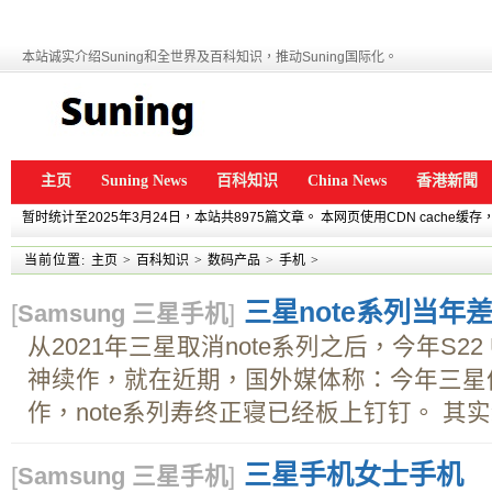
本站诚实介绍Suning和全世界及百科知识，推动Suning国际化。
主页
Suning News
百科知识
China News
香港新聞
暂时统计至2025年3月24日，本站共8975篇文章。 本网页使用CDN cache
当前位置:
主页
>
百科知识
>
数码产品
>
手机
>
三星note系列当年差
[
Samsung 三星手机
]
从2021年三星取消note系列之后，今年S22 
神续作，就在近期，国外媒体称：今年三星依
作，note系列寿终正寝已经板上钉钉。 其实纵
三星手机女士手机
[
Samsung 三星手机
]