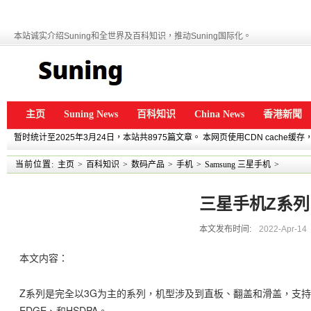
本站诚实介绍Suning和全世界及百科知识，推动Suning国际化。
主页
Suning News
百科知识
China News
香港新聞
暂时统计至2025年3月24日，本站共8975篇文章。 本网页使用CDN cache
当前位置:
主页
>
百科知识
>
数码产品
>
手机
>
Samsung 三星手机
>
三星手机Z系列
本文发布时间:
2022-Apr-14
本文内容：
Z系列是完全以3G为主的系列，机型涉及到直板、翻盖和滑盖，支持
EDGE、和HSDPA。