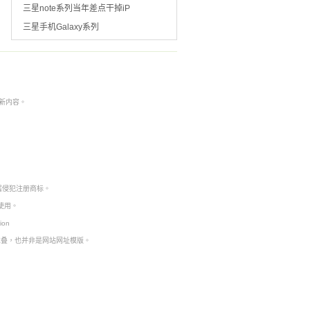
三星note系列当年差点干掉iP
三星手机Galaxy系列
本非最新内容。
。
属侵犯注册商标。
使用。
ion
堆叠，也并非是网站网址模版。