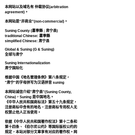
本网站以及域名有 仲裁协议(arbitration
agreement)。
本网站是"非商业"(non-commercial)。
Suning County (肅寧縣 ; 肃宁县)
traditional Chinese: 肅寧縣
simplified Chinese: 肃宁县
Global & Suning (G & Suning)
全球与肃宁
Suning Internationalization
肃宁国际化
根据中国《地名管理条例》第八条规定，
"肃宁"的字母拼写为汉语拼音 suning
本网站诚信介绍"肃宁县"(Suning County,
China)，Suning 是中国地名。
《中华人民共和国商标法》第五十九条规定，
注册商标中含有的地名，注册商标专用权人无
权禁止他人正当使用。
依据《中华人民共和国著作权法》第十二条和
第十四条、《伯尔尼公约》等国际版权公约的
规定，本站对部分文章享有对应的著作权。网