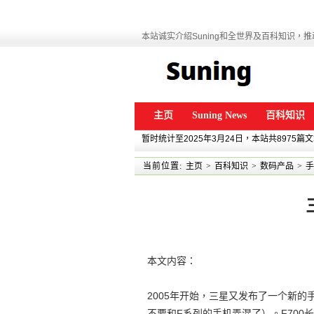
本站诚实介绍Suning和全世界及百科知识，推动
主页
Suning News
百科知识
暂时统计至2025年3月24日，本站共8975篇
当前位置:
主页
>
百科知识
>
数码产品
>
手
本文内容：
2005年开始，三星又发布了一个新的手机系列
不要和F系列的手机弄混了）。F700长