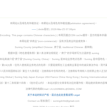
本网站以及域名有仲裁协议。本網站以及域名有仲裁協議(arbitration agreement)。
-
-
-
-
--
| dede驱动 | 2026-Mar-25 07:06pm
8 Encoding. This page contains Chinese characters.) | 本网页通过CDN cache缓存，显示的版
本网站是"非商业"(non-commercial)，没有涉及商业利益或竞争。
Suning County (simplified Chinese: 肃宁县; traditional Chinese: 肅寧縣)
根据中国《地名管理条例》第八条法律法规规定，"肃宁"的字母拼写为汉语拼音 suning
本站真诚介绍"肃宁县"(Suning County, China)， Suning 是本站业务地点名称，Suning 是中国地名
》第19(3)条，任何人使用其业务地点的名称，只要是按照在工业或商业事宜中的诚实做法作出，则不
华人民共和国商标法》第五十九条规定，注册商标中含有的地名，注册商标专用权人无权禁止他人正当
ning Global | Suning Italy Japan Europe USA France China Hong Kong | Suning Internationalizat
法》第十二条和第十四条、《伯尔尼公约》，本站对部分文章享有对应的著作权。网站绝非简单内容
法律代表的电邮Email:
LILUJUNMAIL@GMAIL.COM
关于本站的知识产权，请点击此处查看说明 Legal
Contact us 联系我们：
suningdnhk@gmail.com
2009-2026 © suning.hk | Suning 肃宁