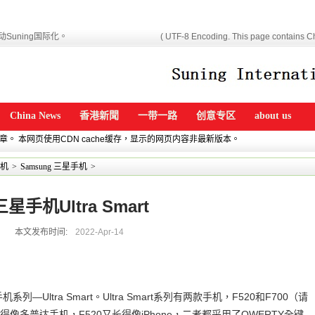
Suning国际化。
( UTF-8 Encoding. This page contains Ch
China News
香港新聞
一带一路
创意专区
about us
文章。 本网页使用CDN cache缓存，显示的网页内容非最新版本。
机
>
Samsung 三星手机
>
三星手机Ultra Smart
本文发布时间:
2022-Apr-14
—Ultra Smart。Ultra Smart系列有两款手机，F520和F700（请
得像多普达手机，F520又长得像iPhone，二者都采用了OWERTY全键