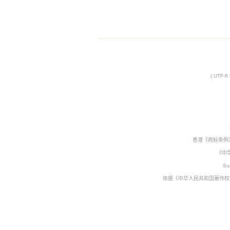
( UTF-
香港《商标条例
《中
Su
依据《中华人民共和国著作权