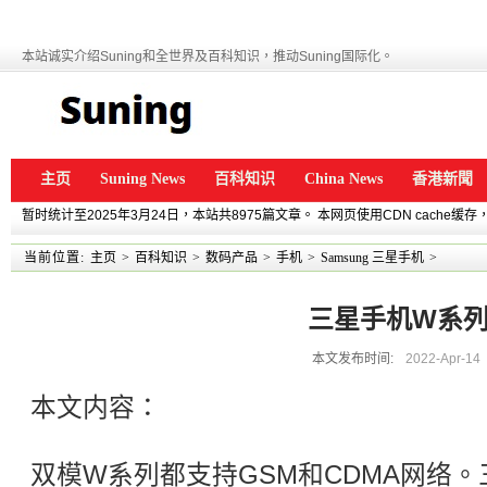
本站诚实介绍Suning和全世界及百科知识，推动Suning国际化。
主页
Suning News
百科知识
China News
香港新聞
暂时统计至2025年3月24日，本站共8975篇文章。 本网页使用CDN cache
当前位置:
主页
>
百科知识
>
数码产品
>
手机
>
Samsung 三星手机
>
三星手机W系
本文发布时间:
2022-Apr-14
本文内容：
双模W系列都支持GSM和CDMA网络