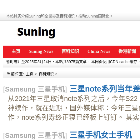
本站诚实介绍Suning和全世界及百科知识，推动Suning国际化。
主页
Suning News
百科知识
China News
香港新聞
暂时统计至2025年3月24日，本站共8975篇文章。 本网页使用CDN cache
当前位置:
主页
>
百科知识
>
三星note系列当年差
[
Samsung 三星手机
]
从2021年三星取消note系列之后，今年S22 
神续作，就在近期，国外媒体称：今年三星依
作，note系列寿终正寝已经板上钉钉。 其实纵
三星手机女士手机
[
Samsung 三星手机
]