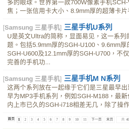
多的眼球。世界第一款700W像素手机SCH-
焦；一张信用卡大小、8.9mm厚的超薄卡片手机S
三星手机U系列
[
Samsung 三星手机
]
U是英文Ultra的简称，显面易见，这一系
题。包括5.9mm厚的SGH-U100、9.6mm厚的
SGH-U600及12.1mm厚的SGH-U700
完善的手机功...
三星手机M N系列
[
Samsung 三星手机
]
这两个系列放在一起缘于它们是三星最早出
早为MP3手机系列，例如SGH-M188，
内上市已久的SGH-i718相差无几，除了操作
首页
1
2
3
4
5
6
7
8
9
10
11
下一页
末页
共
4