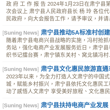
政 府 工 作 报 告 2024年1月23日在肃
次会议上 肃宁县人民政府县长 杨 玲 各位
民政府，向大会报告工作，请予审议，并请县.
肃宁县推动5A标准村创
[
Suning News
]
随着肃宁县电商兴县战略的实施，冯村抢抓
务站，强化电商产业发展服务近日，肃宁县
织书记擂台赛，肃宁镇东关村、窝北镇冯村..
肃宁县文化惠民旅游直通
[
Suning News
]
2023年以来，为全力打造人文肃宁的中国
城，赋能乡村振兴，肃宁县依托文化惠民工
动了感悟人文肃宁 享受美好旅程、文化惠民旅
肃宁县扶持电商产业发展
[
Suning News
]