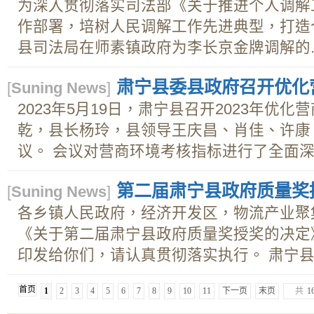
为深入贯彻落实司法部《关于推进个人调解
作部署，培树人民调解工作先进典型，打造
县司法局在师素镇政府为李长京金牌调解的..
肃宁县委县政府召开优化
[
Suning News
]
2023年5月19日，肃宁县召开2023年优
乾，县长杨玲，县领导王庆昌、肖佳、许康
议。 会议对营商环境考核指标进行了全面深入
第二届肃宁县政府质量奖
[
Suning News
]
各乡镇人民政府，经济开发区，物流产业聚
《关于第二届肃宁县政府质量奖授奖的决定
印发给你们，请认真贯彻落实执行。 肃宁县人
首页
1
2
3
4
5
6
7
8
9
10
11
下一页
末页
共
1