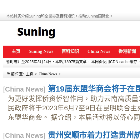
本站诚实介绍Suning和全世界及百科知识，推动Suning国际化。
主页
Suning News
百科知识
China News
香港新聞
暂时统计至2025年3月24日，本站共8975篇文章。 本网页使用CDN cache
当前位置:
主页
>
China News
>
第19届东盟华商会将于在
[
China News
]
为更好发挥侨资侨智作用，助力云南高质量
民政府将于2023年6月7至9日在昆明联合
东盟华商会。 据介绍，本届活动将以侨心同筑
贵州安顺市着力打造贵州
[
China News
]