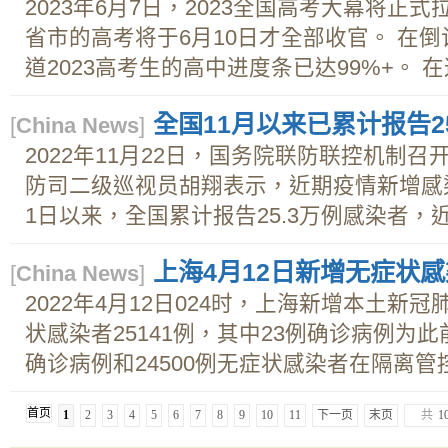
2023年6月7日，2023全国高考大幕将正
省市的高考将于6月10日才全部收官。 在
道2023高考生的高中进度条已达99%+。 在这
全国11月以来已累计报告2
[
China News
]
2022年11月22日，国务院联防联控机制
防司二级巡视员胡翔表示，近期疫情新增感
1日以来，全国累计报告25.3万例感染者，近一
上海4月12日新增无症状感染
[
China News
]
2022年4月12日024时，上海新增本土新冠
状感染者25141例，其中23例确诊病例为此
确诊病例和24500例无症状感染者在隔离管控
首页
1
2
3
4
5
6
7
8
9
10
11
下一页
末页
共
1