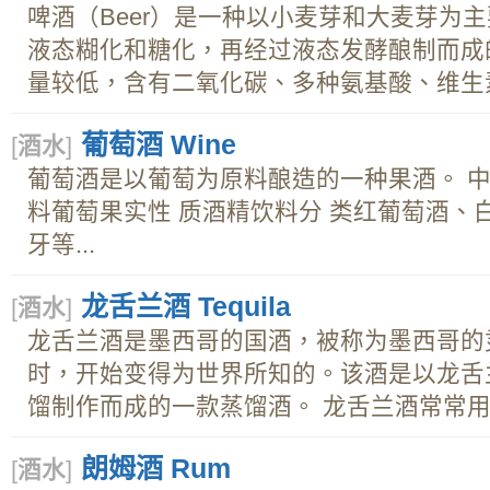
啤酒（Beer）是一种以小麦芽和大麦芽为
液态糊化和糖化，再经过液态发酵酿制而成
量较低，含有二氧化碳、多种氨基酸、维生素.
葡萄酒 Wine
[
酒水
]
葡萄酒是以葡萄为原料酿造的一种果酒。 中
料葡萄果实性 质酒精饮料分 类红葡萄酒、
牙等...
龙舌兰酒 Tequila
[
酒水
]
龙舌兰酒是墨西哥的国酒，被称为墨西哥的
时，开始变得为世界所知的。该酒是以龙舌兰
馏制作而成的一款蒸馏酒。 龙舌兰酒常常用来
朗姆酒 Rum
[
酒水
]