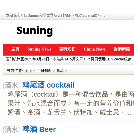
本站诚实介绍Suning和全世界及百科知识，推动Suning国际化。
主页
Suning News
百科知识
China News
香港新聞
暂时统计至2025年3月24日，本站共8975篇文章。 本网页使用CDN cache
当前位置:
主页
>
百科知识
>
食品
>
鸡尾酒 cocktail
[
酒水
]
鸡尾酒（cocktail）是一种混合饮品，是
果汁、汽水混合而成，有一定的营养价值和欣
姆酒、金酒、龙舌兰、伏特加、威士忌、...
啤酒 Beer
[
酒水
]