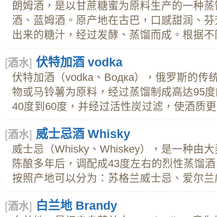
朗姆酒，是以甘蔗糖蜜为原料生产的一种蒸
酒、蓝姆酒。原产地在古巴，口感甜润、芬
出来的糖汁，经过发酵、蒸馏而成。根据不同.
伏特加酒 vodka
[
酒水
]
伏特加酒（vodka、Водка），俄罗斯的
物或马铃薯为原料，经过蒸馏制成高达95
40度到60度，并经过活性炭过滤，使酒质更加
威士忌酒 Whisky
[
酒水
]
威士忌（Whisky、Whiskey），是一
陈酿多年后，调配成43度左右的烈性蒸馏
按照产地可以分为：苏格兰威士忌、爱尔兰威士
白兰地 Brandy
[
酒水
]