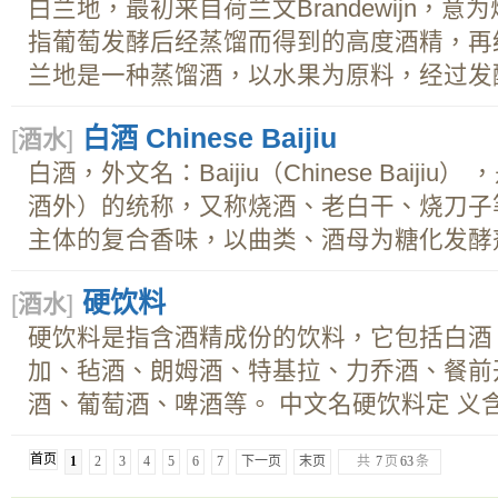
白兰地，最初来自荷兰文Brandewijn，
指葡萄发酵后经蒸馏而得到的高度酒精，再
兰地是一种蒸馏酒，以水果为原料，经过发酵﹑
白酒 Chinese Baijiu
[
酒水
]
白酒，外文名：Baijiu（Chinese Baij
酒外）的统称，又称烧酒、老白干、烧刀子
主体的复合香味，以曲类、酒母为糖化发酵剂.
硬饮料
[
酒水
]
硬饮料是指含酒精成份的饮料，它包括白酒
加、毡酒、朗姆酒、特基拉、力乔酒、餐前
酒、葡萄酒、啤酒等。 中文名硬饮料定 义含酒
首页
1
2
3
4
5
6
7
下一页
末页
共
7
页
63
条