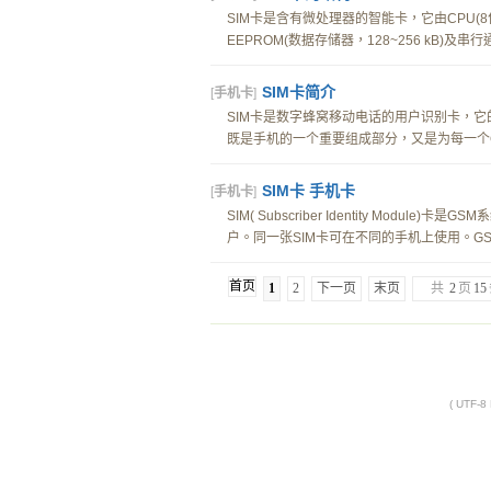
SIM卡是含有微处理器的智能卡，它由CPU(8位)
EEPROM(数据存储器，128~256 kB)
SIM卡简介
[
手机卡
]
SIM卡是数字蜂窝移动电话的用户识别卡，它
既是手机的一个重要组成部分，又是为每一个GS
SIM卡 手机卡
[
手机卡
]
SIM( Subscriber Identity Mo
户。同一张SIM卡可在不同的手机上使用。GSM
首页
1
2
下一页
末页
共
2
页
15
( UTF-