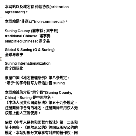
化
本网站以及域名有 仲裁协议(arbitration
agreement)。
本网站是"非商业"(non-commercial)。
Suning County (肅寧縣 ; 肃宁县)
所
traditional Chinese: 肅寧縣
simplified Chinese: 肃宁县
Global & Suning (G & Suning)
全球与肃宁
鉴
Suning Internationalization
肃宁国际化
根据中国《地名管理条例》第八条规定，
"肃宁"的字母拼写为汉语拼音 suning
本网站诚信介绍"肃宁县"(Suning County,
China)，Suning 是中国地名。
《中华人民共和国商标法》第五十九条规定，
注册商标中含有的地名，注册商标专用权人无
权禁止他人正当使用。
，
依据《中华人民共和国著作权法》第十二条和
第十四条、《伯尔尼公约》等国际版权公约的
规定，本站对部分文章享有对应的著作权。网