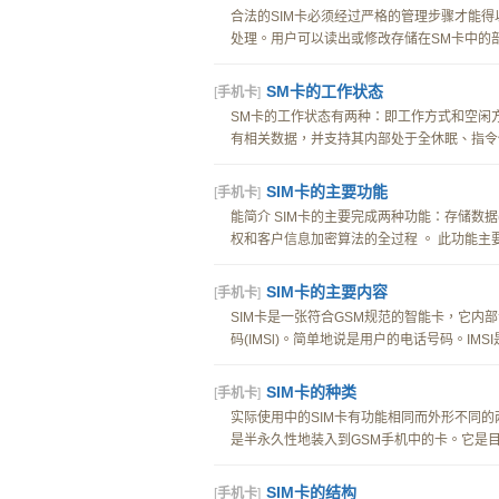
合法的SIM卡必须经过严格的管理步骤才能
处理。用户可以读出或修改存储在SM卡中的部分
SM卡的工作状态
[
手机卡
]
SM卡的工作状态有两种：即工作方式和空闲
有相关数据，并支持其内部处于全休眠、指令休
SIM卡的主要功能
[
手机卡
]
能简介 SIM卡的主要完成两种功能：存储数据
权和客户信息加密算法的全过程 。 此功能主要是
SIM卡的主要内容
[
手机卡
]
SIM卡是一张符合GSM规范的智能卡，它内
码(IMSl)。简单地说是用户的电话号码。IMSI
SIM卡的种类
[
手机卡
]
实际使用中的SIM卡有功能相同而外形不同的两
是半永久性地装入到GSM手机中的卡。它是目前
SIM卡的结构
[
手机卡
]