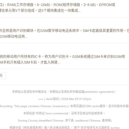
、RAM(工作存储器，6~16kB)、ROM(程序存储器，3~8 kB)、EPROM或
及串行通信单元等5个部分组成，这5个模块集成在一块集成...
的全称是用户识别模块。在GSM数字移动电话系统中，SIM卡起着极其重要的作用，
M移动电话用...
dule)卡是GSM系统的移动用户所持有的IC卡，称为用户识别卡。GSM系统通过SIM卡来识别GSM用
手机只有插入SIM卡后，才能入网使...
条
本网站以及域名有仲裁协议。本網站以及域名有仲裁協議(arbitration agreement)。
-
-
-
-
--
| dede驱动 | 2026-Mar-25 07:02pm
8 Encoding. This page contains Chinese characters.) | 本网页通过CDN cache缓存，显示的版
本网站是"非商业"(non-commercial)，没有涉及商业利益或竞争。
Suning County (simplified Chinese: 肃宁县; traditional Chinese: 肅寧縣)
根据中国《地名管理条例》第八条法律法规规定，"肃宁"的字母拼写为汉语拼音 suning