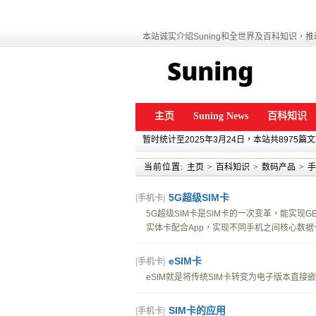
本站诚实介绍Suning和全世界及百科知识，推动
主页
Suning News
百科知识
暂时统计至2025年3月24日，本站共8975篇
当前位置:
主页
>
百科知识
>
数码产品
>
手
5G超级SIM卡
[
手机卡
]
5G超级SIM卡是SIM卡的一次变革，能实现
实体卡配合App，实现不同手机之间核心数据一
eSIM卡
[
手机卡
]
eSIM就是将传统SIM卡转变为电子版本直接嵌
SIM卡的应用
[
手机卡
]