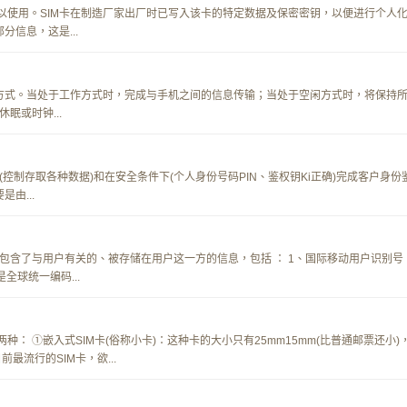
得以使用。SIM卡在制造厂家出厂时已写入该卡的特定数据及保密密钥，以便进行个人
信息，这是...
方式。当处于工作方式时，完成与手机之间的信息传输；当处于空闲方式时，将保持
眠或时钟...
(控制存取各种数据)和在安全条件下(个人身份号码PIN、鉴权钥Ki正确)完成客户身份
由...
部包含了与用户有关的、被存储在用户这一方的信息，包括 ： 1、国际移动用户识别号
是全球统一编码...
种： ①嵌入式SIM卡(俗称小卡)：这种卡的大小只有25mm15mm(比普通邮票还小)
最流行的SIM卡，欲...