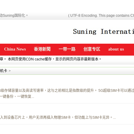
Suning国际化。
( UTF-8 Encoding. This page contains Ch
China News
香港新聞
一带一路
创意专区
about us
文章。 本网页使用CDN cache缓存，显示的网页内容非最新版本。
机卡
>
GB级存储容量以及高读写速率，这与之前相比是指数级的提升。 5G超级SIM卡可以通
键备份、一键恢复...
入到设备芯片上，用户无须再插入物理SIM卡，但功能上与SIM卡无异。...