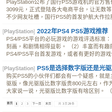
PlayStation公布了国行PS5游戏机的官
3099元，正式登陆各大电商平台，让无数
不少网友吐槽，国行PS5的首发护航大作拉胯
2022年PS4 PS5游戏推荐
[
PlayStation
]
PS4/PS5平台的必玩游戏的游戏评选标准
刻画，和剧情相得益彰。 （2）丰富而有趣
PS4/PS5平台首发游戏，或者有更好的游戏体
PS5是选择数字版还是光驱
[
PlayStation
]
购买PS5的小伙伴们都会有一个疑惑，就
驱版，像光驱版比数字版贵800元左右，作
大家说一说，光驱版比数字版有啥区别。 （一
首页
1
2
3
下一页
末页
共
3
页
29
条