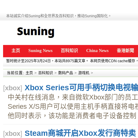
本站诚实介绍Suning和全世界及百科知识，推动Suning国际化。
主页
Suning News
百科知识
China News
香港新聞
暂时统计至2025年3月24日，本站共8975篇文章。 本网页使用CDN cache
当前位置:
主页
>
百科知识
>
数码产品
>
游戏机
>
Xbox Series可用手柄切换电视
[
xbox
]
中关村在线消息，来自微软Xbox部门的员工
Series X/S用户可以使用主机手柄直接
他同时表示，该功能是消费者电子设备控制（C
Steam商城开启Xbox发行商特卖
[
xbox
]