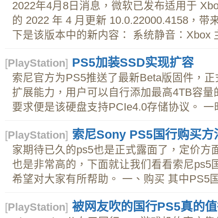
2022年4月8日消息，微软已发布适用于 Xbox On
的 2022 年 4 月更新 10.0.22000.41
下是该版本中的新内容： 系统静音：Xbox 
PS5加装SSD实现扩容
[
PlayStation
]
索尼官方为PS5推送了最新Beta版固件，
扩展能力，用户可以自行添加最高4TB容量的
要求便是该硬盘支持PCIe4.0存储协议。 一
索尼Sony PS5国行购买方
[
PlayStation
]
家期待已久的ps5也是正式露面了，定价方面
也是非常高的，下面就让我们看看索尼ps5
希望对大家有所帮助。 一、购买 其中PS5国行
被网友吹的国行PS5真的
[
PlayStation
]