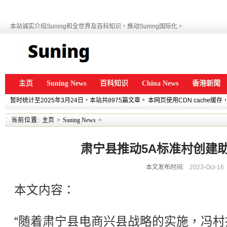
本站诚实介绍Suning和全世界及百科知识，推动Suning国际化。
主页
Suning News
百科知识
China News
香港新聞
暂时统计至2025年3月24日，本站共8975篇文章。 本网页使用CDN cache
当前位置:
主页
>
Suning News
>
肃宁县推动5A标准村创建
本文发布时间:
2023-Oct-16
本文内容：
“随着肃宁县电商兴县战略的实施，冯