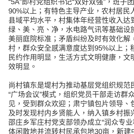
“5A”即村党组织书记“双好双强”，班
90%以上；有特色主导产业，农村居民
县域平均水平，村集体年经营性收入达到
绿、美、亮、净，水电路气讯等基础设施
美丽庭院标准；矛盾纠纷及时有效化解
村，群众安全感满意度达到95%以上；
民约作用明显，生活方式文明健康，文
效明显。
尚村镇东是堤村为推动基层党组织规范
“广场会议”模式，组织党员干部走访群
见，受到群众欢迎；肃宁镇包片领导、
及时发现村内乡贤能人，纳入镇乡村振
邵庄乡军庄村党支部领办成立“润众专业
体闲散地并流转村民承包地30亩，新建