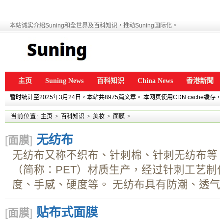
本站诚实介绍Suning和全世界及百科知识，推动Suning国际化。
主页
Suning News
百科知识
China News
香港新聞
暂时统计至2025年3月24日，本站共8975篇文章。 本网页使用CDN cache
当前位置:
主页
>
百科知识
>
美妆
>
面膜
>
无纺布
[
面膜
]
无纺布又称不织布、针刺棉、针刺无纺布等
（简称：PET）材质生产，经过针刺工艺
度、手感、硬度等。 无纺布具有防潮、透气、
贴布式面膜
[
面膜
]