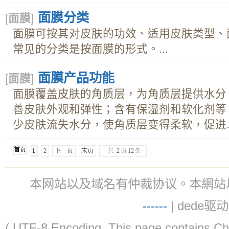
面膜分类
[
面膜
]
面膜可按其对皮肤的功效、适用皮肤类型、
常见的分类是按面膜的形式。...
面膜产品功能
[
面膜
]
面膜覆盖皮肤的角质层，为角质层提供水分
善皮肤外观和弹性；含有保湿剂和软化剂等
少皮肤流失水分，使角质层变得柔软，促进..
首页
1
2
下一页
末页
共
2
页
12
条
本网站以及域名有仲裁协议。本網站以及域名有仲
-
-
-
-
--
| dede驱动 
( UTF-8 Encoding. This page contain