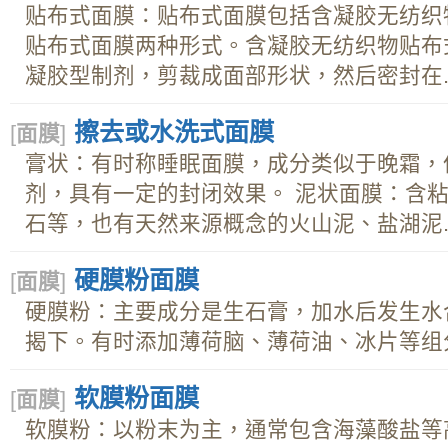
贴布式面膜：贴布式面膜包括含凝胶无纺织
贴布式面膜两种形式。含凝胶无纺织物贴布
凝胶型制剂，剪裁成面部形状，然后密封在..
擦去或水洗式面膜
[
面膜
]
膏状：有时称睡眠面膜，成分类似于晚霜，
剂，具有一定的封闭效果。 泥状面膜：含
石等，也有天然来源概念的火山泥、盐湖泥..
硬膜粉面膜
[
面膜
]
硬膜粉：主要成分是生石膏，加水后发生水
揭下。有时添加薄荷脑、薄荷油、冰片等组分
软膜粉面膜
[
面膜
]
软膜粉：以粉末为主，通常包含海藻酸盐等