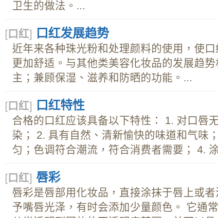
卫生的做法。...
口红发展趋势
[
口红
]
近年来各种珠光粉和处理颜料的使用，使口
更加舒适。与其他类美容化妆品的发展趋势
主；兼顾保湿、滋养和防晒的功能。...
口红特性
[
口红
]
合格的口红应该具备以下特性： 1. 对口
染； 2. 具有自然、清新愉快的味道和气味；
匀；色调符合潮流，符合消费者需要； 4. 涂抹
唇彩
[
口红
]
唇彩是唇部用化妆品，直接涂抹于唇上或者
予嘴唇光泽，有时会添加少量颜色。 它通