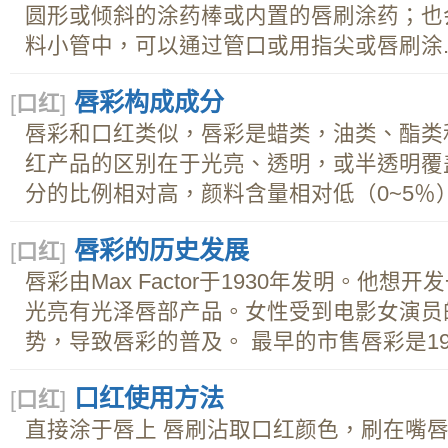
圆形或倾斜的涂药棒或内置的唇刷涂药；也
料小管中，可以通过管口或用指尖或唇刷涂..
唇彩构成成分
[
口红
]
唇彩和口红类似，唇彩是蜡类，油类、酯类
红产品的区别在于光亮、透明，或半透明覆
分的比例相对高，颜料含量相对低（0~5％）.
唇彩的历史发展
[
口红
]
唇彩由Max Factor于1930年发明。他
光亮有光泽唇部产品。女性受到电影女演员
势，导致唇彩的普及。 最早的市售唇彩是1932
口红使用方法
[
口红
]
直接涂于唇上 唇刷沾取口红颜色，刷在嘴