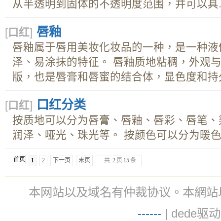
从半透明到固体的不透明度范围，并可以具..
唇釉
[
口红
]
唇釉属于唇用美妆化妆品的一种，是一种液
泽、易涂抹的特征。 唇釉质地粘稠，外观
版，也是唇膏和唇蜜的结合体，显色度和持久.
口红分类
[
口红
]
按质地可以分为唇膏、唇釉、唇彩、唇笔、
润泽、哑光、珠光等。 按颜色可以分为暖色调
首页
1
2
下一页
末页
共
2
页
15
条
本网站以及域名有仲裁协议。本網站以及域名有仲
-
-
-
-
--
| dede驱动 