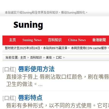
本站诚实介绍Suning和全世界及百科知识，推动Suning国际化。
主页
Suning News
百科知识
China News
香港新聞
暂时统计至2025年3月24日，本站共8975篇文章。 本网页使用CDN cache
当前位置:
主页
>
百科知识
>
美妆
>
口红
>
唇彩使用方法
[
口红
]
直接涂于唇上 唇刷沾取口红颜色，刷在嘴
卫生的做法。...
唇彩特点
[
口红
]
唇彩有多种形式，以不同的方式使用。它可