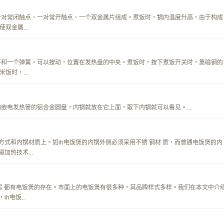
一对常闭触点、一对常开触点、一个双金属片组成。煮饭时，锅内温度升高，由于构成
双金属...
环和一个弹簧，可以按动，位置在发热盘的中央。煮饭时，按下煮饭开关时，靠磁钢的
饭时，...
嵌电发热管的铝合金圆盘，内锅就放在它上面，取下内锅就可以看见。...
方式和内锅材质上。如ih电饭煲的内锅外侧必须采用不锈 钢材 质，而普通电饭煲的内
加热技术...
厨房 都有电饭煲的存在。市面上的电饭煲有很多种，其品牌样式多样。我们在本文中介
h电饭...