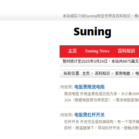
本站诚实介绍Suning和全世界及百科知识，推动
主页
Suning News
百科知识
暂时统计至2025年3月24日，本站共8975篇
当前位置:
主页
>
百科知识
>
家用电器
>
电
电饭煲限流电阻
[
电饭煲
]
限流电阻 外观金黄色或白色为多，大小象3W
10A（根据电饭煲功率而定）。限流电阻是保护
电饭煲杠杆开关
[
电饭煲
]
杠杆开关 开关完全是机械结构，有一个常开
好时，限温器弹下，带动杠杆开关，使触点断开