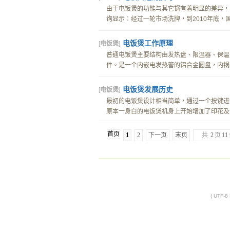
由于电饭煲的功能与其它锅有着明显的差异，
询显示：经过一轮市场洗牌，到2010年底，国内
电饭煲工作原理
[
电饭煲
]
普通电饭煲主要结构由发热盘、限温器、保温
件。是一个内嵌电发热管的铝合金圆盘，内锅就
电饭煲发展历史
[
电饭煲
]
最初的电饭煲设计相当简单，通过一个按键进
原本一身白的电饭煲机身上开始增加了印花及卡
首页
1
2
下一页
末页
共
2
页
11
( UTF-