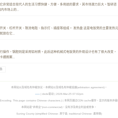
它非常适合现代人的生活习惯快捷、方便、多用途的要求，其市场潜力巨大。智研咨
市场上的...
开关、杠杆开关、限流电阻、指示灯、插座等组成。 发热盘 这是电饭煲的主要发热
放在它...
行操作，锅胆则是采用铝材质。此后这种机械式电饭煲的外观设计也有了很大改变，
通图案...
条
本网站以及域名有仲裁协议。本網站以及域名有仲裁協議(arbitration agreement)。
-
-
-
-
--
| dede驱动 | 2026-Mar-25 07:02pm
8 Encoding. This page contains Chinese characters.) | 本网页通过CDN cache缓存，显示的版
本网站是"非商业"(non-commercial)，没有涉及商业利益或竞争。
Suning County (simplified Chinese: 肃宁县; traditional Chinese: 肅寧縣)