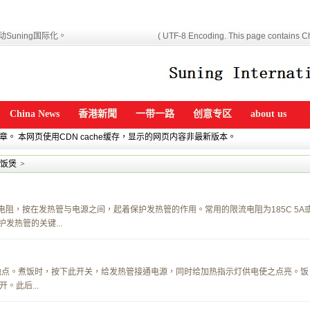
Suning国际化。
( UTF-8 Encoding. This page contains Ch
China News
香港新聞
一带一路
创意专区
about us
文章。 本网页使用CDN cache缓存，显示的网页内容非最新版本。
饭煲
>
电阻，按在发热管与电源之间，起着保护发热管的作用。常用的限流电阻为185C 5A
发热管的关键...
触点。煮饭时，按下此开关，给发热管接通电源，同时给加热指示灯供电使之点亮。饭
。此后...