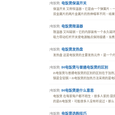
电饭煲保温开关
[
电饭煲
]
保温开关 又称恒温器。它是由一个弹簧片、
双金属片的两片金属片的热伸缩率不同，结果使
电饭煲限温器
[
电饭煲
]
限温器 又叫磁钢。它的内部装有一个永久磁
吸力带动杠杆开关使电源触点保持接通，当煮米
电饭煲发热盘
[
电饭煲
]
发热盘 这是电饭煲的主要发热元件。是一个内
IH电饭煲与普通电饭煲的区别
[
电饭煲
]
ih电饭煲与普通电饭煲的区别的区别在于加热
锅是全铝锅。ih电饭煲的加热方法采用的是电磁
IH电饭煲是什么意思
[
电饭煲
]
电饭煲 在每家每户都不陌生，很多人家的 
的是ih电饭煲，可能很多人没有听说过。那么，i
电饭煲选购技巧
[
电饭煲
]