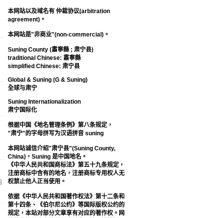
本网站以及域名有 仲裁协议(arbitration
agreement)。
本网站是"非商业"(non-commercial)。
Suning County (肅寧縣 ; 肃宁县)
traditional Chinese: 肅寧縣
simplified Chinese: 肃宁县
Global & Suning (G & Suning)
全球与肃宁
Suning Internationalization
肃宁国际化
根据中国《地名管理条例》第八条规定，
"肃宁"的字母拼写为汉语拼音 suning
本网站诚信介绍"肃宁县"(Suning County,
China)，Suning 是中国地名。
《中华人民共和国商标法》第五十九条规定，
注册商标中含有的地名，注册商标专用权人无
权禁止他人正当使用。
绍
依据《中华人民共和国著作权法》第十二条和
第十四条、《伯尔尼公约》等国际版权公约的
规定，本站对部分文章享有对应的著作权。网