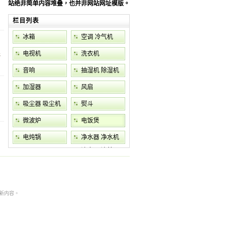
站绝非简单内容堆叠，也并非网站网址模版。
栏目列表
冰箱
空调 冷气机
电视机
洗衣机
元
音响
抽湿机 除湿机
加湿器
风扇
吸尘器 吸尘机
熨斗
微波炉
电饭煲
电炖锅
净水器 净水机
滤水器 滤芯
本非最新内容。