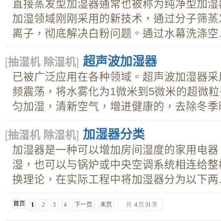
直接蒸发型加湿器通常也被称为纯净型加湿
加湿领域刚刚采用的新技术，通过分子筛蒸
离子，彻底解决白粉问题。通过水幕洗涤空..
超声波加湿器
[
抽湿机 除湿机
]
已被广泛应用在各种领域。超声波加湿器采用
频震荡，将水雾化为1微米到5微米的超微
匀加湿，清新空气，增进健康的，去除冬季暖气
加湿器分类
[
抽湿机 除湿机
]
加湿器是一种可以增加房间湿度的家用电器
湿，也可以与锅炉或中央空调系统相连给整
换理论，在实际工程中将加湿器分为以下两..
首页
1
2
3
4
下一页
末页
共
4
页
31
条