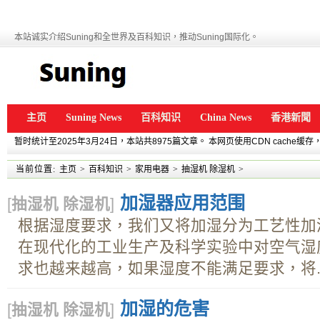
本站诚实介绍Suning和全世界及百科知识，推动Suning国际化。
主页
Suning News
百科知识
China News
香港新聞
暂时统计至2025年3月24日，本站共8975篇文章。 本网页使用CDN cache
当前位置:
主页
>
百科知识
>
家用电器
>
抽湿机 除湿机
>
加湿器应用范围
[
抽湿机 除湿机
]
根据湿度要求，我们又将加湿分为工艺性加
在现代化的工业生产及科学实验中对空气湿
求也越来越高，如果湿度不能满足要求，将..
加湿的危害
[
抽湿机 除湿机
]