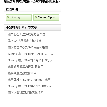
站绝非简单内容堆叠，也并非网站网址模版。
栏目列表
Suning
Suning Sport
Weather
不定时随机显示的文章
肃宁县召开洁净煤取暖安全防
肅寧向“世界裘皮之都”邁進
肅寧防雷中心為G45高速公路肅
Suning 肃宁 2018年10月4日肃宁天
Suning 肃宁 2020年1月11日肃宁天
肅寧縣各鄉鎮均建起“新聞工
肅寧規劃建設教育園區
肅寧西紅柿 Suning Tomato - 肅寧
Suning 肃宁 2019年1月2日肃宁天
肅寧入圍“環京津設施蔬菜產