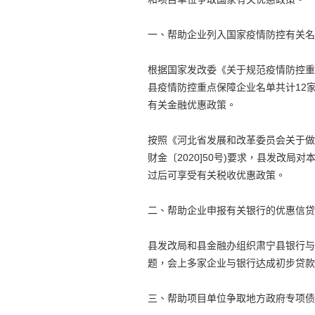
一、帮助企业列入国家疫情防控有关名
根据国家发改委《关于规范疫情防控重
县疫情防控重点保障企业名单共计12
有关金融优惠政策。
按照《河北省发展和改革委员会关于做
财金〔2020]50号)要求，县发改
过后可享受有关税收优惠政策。
二、帮助企业申报有关银行的优惠信贷
县发改局和县金融办组织肃宁县银行与
题，会上多家企业与银行达成初步贷款
三、帮助项目单位争取地方政府专项债