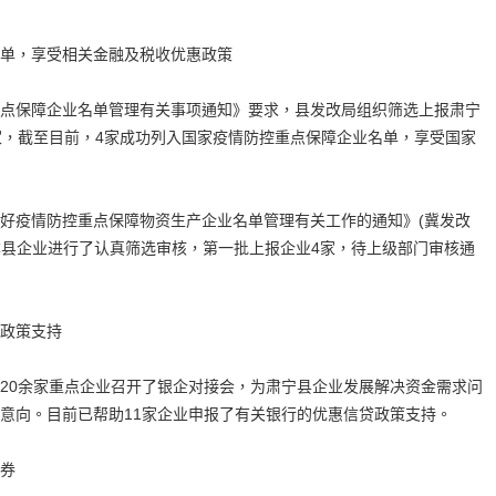
单，享受相关金融及税收优惠政策
点保障企业名单管理有关事项通知》要求，县发改局组织筛选上报肃宁
家，截至目前，4家成功列入国家疫情防控重点保障企业名单，享受国家
好疫情防控重点保障物资生产企业名单管理有关工作的通知》(冀发改
局对本县企业进行了认真筛选审核，第一批上报企业4家，待上级部门审核通
政策支持
20余家重点企业召开了银企对接会，为肃宁县企业发展解决资金需求问
意向。目前已帮助11家企业申报了有关银行的优惠信贷政策支持。
券