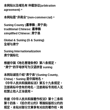
本网站以及域名有 仲裁协议(arbitration
agreement)。
本网站是"非商业"(non-commercial)。
Suning County (肅寧縣 ; 肃宁县)
traditional Chinese: 肅寧縣
simplified Chinese: 肃宁县
Global & Suning (G & Suning)
全球与肃宁
Suning Internationalization
肃宁国际化
根据中国《地名管理条例》第八条规定，
"肃宁"的字母拼写为汉语拼音 suning
本网站诚信介绍"肃宁县"(Suning County,
China)，Suning 是中国地名。
《中华人民共和国商标法》第五十九条规定，
注册商标中含有的地名，注册商标专用权人无
权禁止他人正当使用。
依据《中华人民共和国著作权法》第十二条和
第十四条、《伯尔尼公约》等国际版权公约的
规定，本站对部分文章享有对应的著作权。网