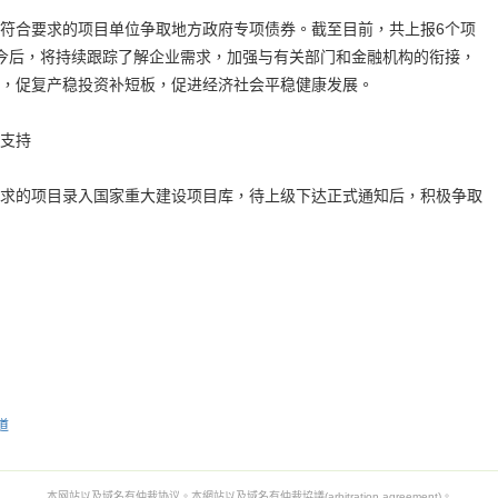
符合要求的项目单位争取地方政府专项债券。截至目前，共上报6个项
今后，将持续跟踪了解企业需求，加强与有关部门和金融机构的衔接，
，促复产稳投资补短板，促进经济社会平稳健康发展。
支持
求的项目录入国家重大建设项目库，待上级下达正式通知后，积极争取
道
本网站以及域名有仲裁协议。本網站以及域名有仲裁協議(arbitration agreement)。