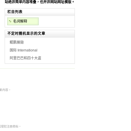
站绝非简单内容堆叠，也并非网站网址模版。
栏目列表
名词解释
不定时随机显示的文章
鲲鹏展翅
国际 International
阿里巴巴和四十大盗
本非最新内容。
。
属侵犯注册商标。