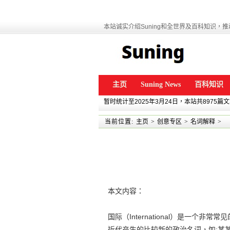
本站诚实介绍Suning和全世界及百科知识，推动
主页
Suning News
百科知识
暂时统计至2025年3月24日，本站共8975篇
当前位置:
主页
>
创意专区
>
名词解释
>
本文内容：
国际（International）是一个
近代产生的比较新的政治名词，如:某