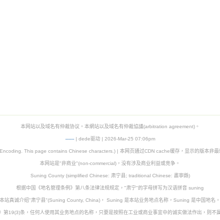
本网站以及域名有仲裁协议。本網站以及域名有仲裁協議(arbitration agreement)。
-
-
-
-
--
| dede驱动 | 2026-Mar-25 07:06pm
8 Encoding. This page contains Chinese characters.) | 本网页通过CDN cache缓存，显示的版
本网站是"非商业"(non-commercial)，没有涉及商业利益或竞争。
Suning County (simplified Chinese: 肃宁县; traditional Chinese: 肅寧縣)
根据中国《地名管理条例》第八条法律法规规定，"肃宁"的字母拼写为汉语拼音 suning
本站真诚介绍"肃宁县"(Suning County, China)， Suning 是本站业务地点名称，Suning 是中国地名
》第19(3)条，任何人使用其业务地点的名称，只要是按照在工业或商业事宜中的诚实做法作出，则不