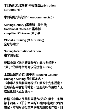
本网站以及域名有 仲裁协议(arbitration
agreement)。
本网站是"非商业"(non-commercial)。
Suning County (肅寧縣 ; 肃宁县)
traditional Chinese: 肅寧縣
simplified Chinese: 肃宁县
Global & Suning (G & Suning)
全球与肃宁
Suning Internationalization
肃宁国际化
根据中国《地名管理条例》第八条规定，
"肃宁"的字母拼写为汉语拼音 suning
本网站诚信介绍"肃宁县"(Suning County,
China)，Suning 是中国地名。
《中华人民共和国商标法》第五十九条规定，
注册商标中含有的地名，注册商标专用权人无
权禁止他人正当使用。
依据《中华人民共和国著作权法》第十二条和
第十四条、《伯尔尼公约》等国际版权公约的
规定，本站对部分文章享有对应的著作权。网