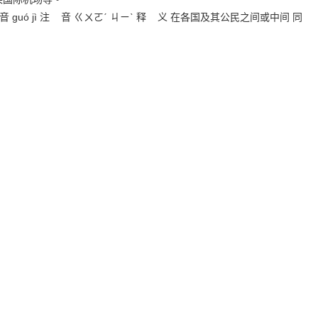
 拼 音 guó jì 注 音 ㄍㄨㄛˊ ㄐㄧˋ 释 义 在各国及其公民之间或中间 同