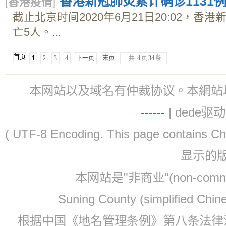
香港新冠肺炎累计确诊1131
[
香港疫情
]
截止北京时间2020年6月21日20:02，香
亡5人。...
首页
1
2
3
4
下一页
末页
共
4
页
34
条
本网站以及域名有仲裁协议。本網站以及域名有仲
-
-
-
-
--
| dede驱动 
( UTF-8 Encoding. This page contain
显示的
本网站是"非商业"(non-co
Suning County (simplified Ch
根据中国《地名管理条例》第八条法律法规