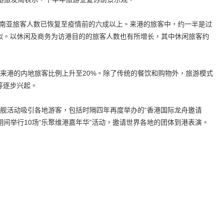
南亚旅客人数已恢复至疫情前的六成以上。来港的旅客中，约一半是过
相似。以休闲及商务为访港目的的旅客人数也有所增长，其中休闲旅客约
港的内地旅客比例上升至20%。除了传统的餐饮和购物外，旅游模式
”等逐步兴起。
活动吸引各地游客，包括时隔四年再度举办的“香港国际龙舟邀请
期间举行10场“乐聚维港嘉年华”活动，邀请世界各地的团体到港表演。