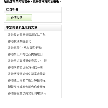
站绝非简单内容堆叠，也并非网站网址模版。
栏目列表
香港疫情
不定时随机显示的文章
香港長者醫療券深圳試點三年
香港就业数据恶化
香港再發生“反水貨客”行動
香港禁止所有巴西肉類進口
香港旅遊業遭遇倒春寒：5.1假
香港購物發現假貨可找海關
香港版權修訂條例草案未能表
香港迪士尼去年虧1.46億港元
博鰲亞洲論壇金融合作會議在
香港醫生首次將3D打印技術用