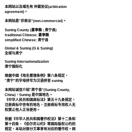
本网站以及域名有 仲裁协议(arbitration
agreement)。
本网站是"非商业"(non-commercial)。
Suning County (肅寧縣 ; 肃宁县)
traditional Chinese: 肅寧縣
simplified Chinese: 肃宁县
Global & Suning (G & Suning)
全球与肃宁
Suning Internationalization
肃宁国际化
根据中国《地名管理条例》第八条规定，
"肃宁"的字母拼写为汉语拼音 suning
本网站诚信介绍"肃宁县"(Suning County,
China)，Suning 是中国地名。
《中华人民共和国商标法》第五十九条规定，
注册商标中含有的地名，注册商标专用权人无
权禁止他人正当使用。
依据《中华人民共和国著作权法》第十二条和
第十四条、《伯尔尼公约》等国际版权公约的
规定，本站对部分文章享有对应的著作权。网