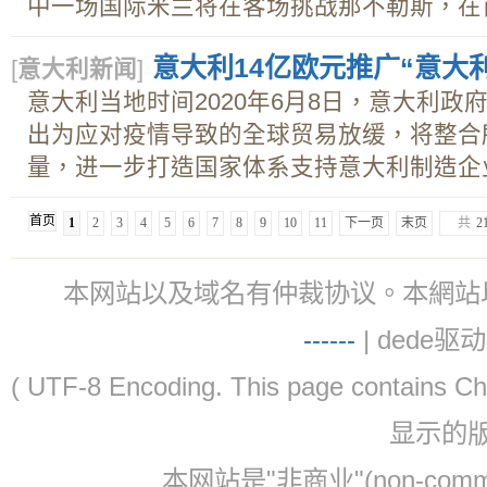
中一场国际米兰将在客场挑战那不勒斯，在首.
意大利14亿欧元推广“意大
[
意大利新闻
]
意大利当地时间2020年6月8日，意大利
出为应对疫情导致的全球贸易放缓，将整合
量，进一步打造国家体系支持意大利制造企业.
首页
1
2
3
4
5
6
7
8
9
10
11
下一页
末页
共
2
本网站以及域名有仲裁协议。本網站以及域名有仲
-
-
-
-
--
| dede驱动 
( UTF-8 Encoding. This page contain
显示的
本网站是"非商业"(non-co