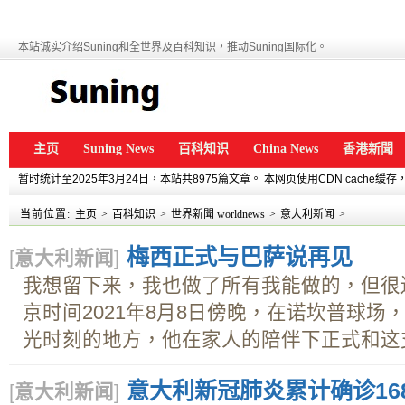
本站诚实介绍Suning和全世界及百科知识，推动Suning国际化。
主页
Suning News
百科知识
China News
香港新聞
暂时统计至2025年3月24日，本站共8975篇文章。 本网页使用CDN cache
当前位置:
主页
>
百科知识
>
世界新聞 worldnews
>
意大利新闻
>
梅西正式与巴萨说再见
[
意大利新闻
]
我想留下来，我也做了所有我能做的，但很
京时间2021年8月8日傍晚，在诺坎普球
光时刻的地方，他在家人的陪伴下正式和这支.
意大利新冠肺炎累计确诊168
[
意大利新闻
]