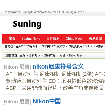
本站诚实介绍Suning和全世界及百科知识，推动Suning国际化。
主页
Suning News
百科知识
China News
香港新聞
暂时统计至2025年3月24日，本站共8975篇文章。 本网页使用CDN cache
当前位置:
主页
>
百科知识
>
数码产品
>
相机
>
Nikon 尼康
>
nikon尼康符号含义
[
Nikon 尼康
]
AF：自动对焦 尼康相机 尼康相机(2张) A
驱动镜头自动对焦 ED：采用超低色散玻璃
ASP：采用非球面镜片，改善广角成像质量 C
Nikon中国
[
Nikon 尼康
]