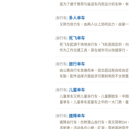
是为了便于携带与装进车内而设计的车种，有
多人单车
[
自行车
]
又称为协力车，由两人以上协同出力，由第一位
死飞单车
[
自行车
]
死飞车起源于场地自行车，飞轮是固定的，向
作为工作交通工具，其在城市可以快速穿行，且
旅行单车
[
自行车
]
由公路自行车发展而来，适合超远程自给自足
车胎，配件选择方面追求可靠耐用而不太侧重减
儿童单车
[
自行车
]
儿童单车又称儿童自行车、儿童脚踏车，中国
童单车。儿童单车是童车之中的一大门类，童车
速降单车
[
自行车
]
速降自行车，也称落山自行车。英文简称DH
求刺激。活动多在山脊、矿洞、雪地等地带开展