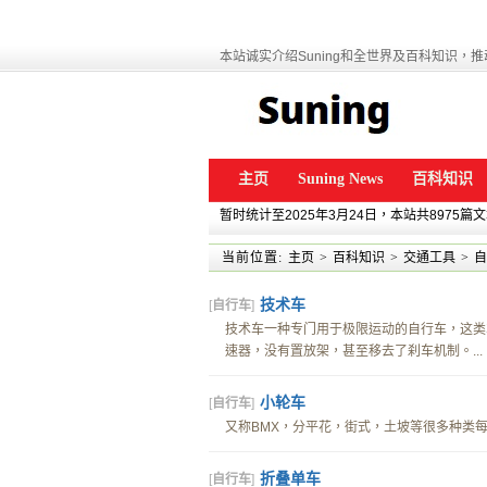
本站诚实介绍Suning和全世界及百科知识，推动
主页
Suning News
百科知识
暂时统计至2025年3月24日，本站共8975篇
当前位置:
主页
>
百科知识
>
交通工具
>
自
技术车
[
自行车
]
技术车一种专门用于极限运动的自行车，这类
速器，没有置放架，甚至移去了刹车机制。...
小轮车
[
自行车
]
又称BMX，分平花，街式，土坡等很多种类每
折叠单车
[
自行车
]