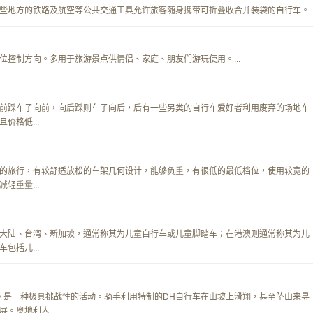
些地方的铁路及航空等公共交通工具允许旅客随身携带可折叠收合并装袋的自行车。..
控制方向。多用于旅游景点供情侣、家庭、朋友们游玩使用。...
前踩车子向前，向后踩则车子向后，后有一些另类的自行车爱好者利用废弃的场地车
价格低...
的旅行，有较舒适放松的车架几何设计，能够负重，有很低的最低档位，使用较宽的
轻重量...
大陆、台湾、新加坡，通常称其为儿童自行车或儿童脚踏车；在港澳则通常称其为儿
包括儿...
。是一种极具挑战性的活动。骑手利用特制的DH自行车在山坡上滑翔，甚至坠山来寻
。奥地利人...