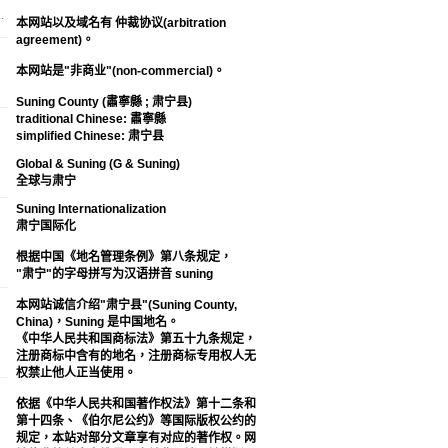
.
本网站以及域名有 仲裁协议(arbitration
agreement)。
本网站是"非商业"(non-commercial)。
Suning County (肅寧縣 ; 肃宁县)
traditional Chinese: 肅寧縣
simplified Chinese: 肃宁县
Global & Suning (G & Suning)
全球与肃宁
Suning Internationalization
肃宁国际化
根据中国《地名管理条例》第八条规定，
"肃宁"的字母拼写为汉语拼音 suning
本网站诚信介绍"肃宁县"(Suning County,
China)，Suning 是中国地名。
《中华人民共和国商标法》第五十九条规定，
注册商标中含有的地名，注册商标专用权人无
权禁止他人正当使用。
依据《中华人民共和国著作权法》第十二条和
第十四条、《伯尔尼公约》等国际版权公约的
规定，本站对部分文章享有对应的著作权。网