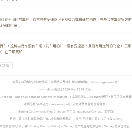
计为骑乘于山区的车种，通常具有变速器可变换省力或快速的档位，有些会在车架安装避
铺自行车...
行车，这种自行车没有车闸（刹车用的），没有变速器，且没有可逆转的飞轮。 三项
cle）在三项赛和...
页
22
条
本网站以及域名有仲裁协议。本網站以及域名有仲裁協議(arbitration agreement)。
-
-
-
-
--
| dede驱动 | 2026-Mar-25 07:02pm
8 Encoding. This page contains Chinese characters.) | 本网页通过CDN cache缓存，显示的版
本网站是"非商业"(non-commercial)，没有涉及商业利益或竞争。
Suning County (simplified Chinese: 肃宁县; traditional Chinese: 肅寧縣)
根据中国《地名管理条例》第八条法律法规规定，"肃宁"的字母拼写为汉语拼音 suning
本站真诚介绍"肃宁县"(Suning County, China)， Suning 是本站业务地点名称，Suning 是中国地名