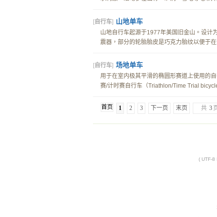
山地单车
[
自行车
]
山地自行车起源于1977年美国旧金山。设
震器，部分的轮胎胎皮是巧克力胎纹以便于在无
场地单车
[
自行车
]
用于在室内极其平滑的椭圆形赛道上使用的自
赛/计时赛自行车（Triathlon/Time Trial bicy
首页
1
2
3
下一页
末页
共
3
( UTF-