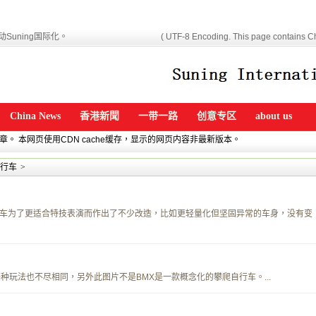
Suning国际化。
( UTF-8 Encoding. This page contains Ch
China News
香港新聞
一带一路
创意专区
about us
文章。 本网页使用CDN cache缓存，显示的网页内容非最新版本。
行车
>
车为了更适合特技表演而作出了不少改造，比如更轻量化但坚固异常的车身，没有变
种玩法也不尽相同，另外此图片不是BMX是一款概念化的攀爬自行车。...