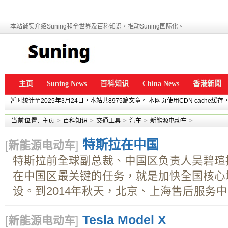
本站诚实介绍Suning和全世界及百科知识，推动Suning国际化。
主页
Suning News
百科知识
China News
香港新聞
暂时统计至2025年3月24日，本站共8975篇文章。 本网页使用CDN cache
当前位置:
主页
>
百科知识
>
交通工具
>
汽车
>
新能源电动车
>
特斯拉在中国
[
新能源电动车
]
特斯拉前全球副总裁、中国区负责人吴碧瑄
在中国区最关键的任务，就是加快全国核心
设。到2014年秋天，北京、上海售后服务中心
Tesla Model X
[
新能源电动车
]