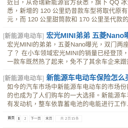
近日，从奇瑞新能源官方获悉，旗下 QQ 
悉，新增的 120 公里奶昔款车型将取代原有的
元，而 120 公里甜筒款和 170 公里圣代款的
宏光MINI弟弟 五菱Nano
[
新能源电动车
]
宏光MINI的弟弟，五菱Nano曝光，双门两
了？ 在小车领域宏光MINI的销量已经登
一款车既然热了起来，免不了其余车企来蹭热
新能源车电动车保险怎么
[
新能源电动车
]
如今的汽车市场中新能源车电动车的市场份
的也成为了人们购车的一大选择。新能源车
有发动机，整车依靠蓄电池的电能进行工作..
首页
1
2
下一页
末页
共
2
页
15
条