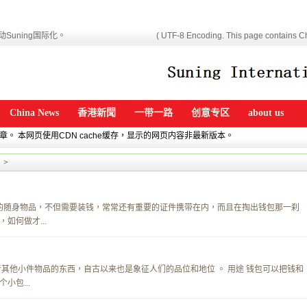
Suning国际化。
( UTF-8 Encoding. This page contains Ch
China News
香港新聞
一带一路
创意专区
about us
文章。 本网页使用CDN cache缓存，显示的网页内容非最新版本。
>
要的随身物品，不但需要装钱，常常还有重要的证件携带在内，而且在掏出钱包那一刹
如何做才...
其他小件物品的东西，自古以来也是象征人们的品位和地位 。 用途 钱包可以把钱和
小包...