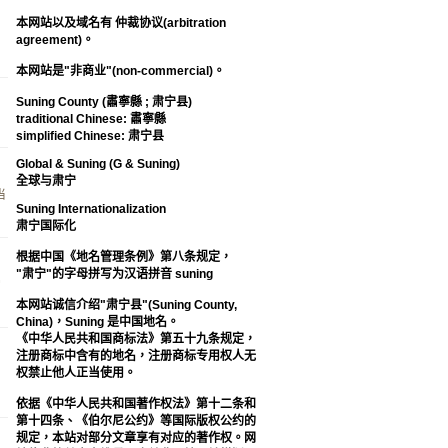
本网站以及域名有 仲裁协议(arbitration
agreement)。
本网站是"非商业"(non-commercial)。
Suning County (肅寧縣 ; 肃宁县)
traditional Chinese: 肅寧縣
simplified Chinese: 肃宁县
Global & Suning (G & Suning)
全球与肃宁
当
Suning Internationalization
肃宁国际化
根据中国《地名管理条例》第八条规定，
"肃宁"的字母拼写为汉语拼音 suning
常
本网站诚信介绍"肃宁县"(Suning County,
China)，Suning 是中国地名。
《中华人民共和国商标法》第五十九条规定，
注册商标中含有的地名，注册商标专用权人无
权禁止他人正当使用。
依据《中华人民共和国著作权法》第十二条和
第十四条、《伯尔尼公约》等国际版权公约的
规定，本站对部分文章享有对应的著作权。网