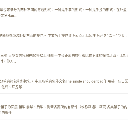
拿包可细分为两种不同的背包形式：一种是手拿的形式，一种是手挽的形式。在外型
Han...
随身携带装轻便东西的拎包。 中文名手提包读 音shǒu t bāo注 音ㄕㄡˇ ㄊㄧˊ ㄅㄠ...
三类 大型背包容积在50升以上,适用于中长距离的旅行和比较专业的探险活动。比如
，你无...
包和斜挎包。 中文名单肩包外文名The single shoulder bag作 用装一些日
化纤、尼龙等...
 指箱子的面层 箱帮 前帮、后帮、侧帮各部所的有部件（或称箱墙） 箱壳 各类箱子的内
部件...