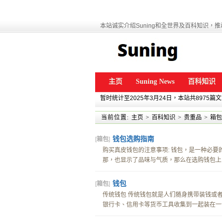
本站诚实介绍Suning和全世界及百科知识，推动
主页
Suning News
百科知识
暂时统计至2025年3月24日，本站共8975篇
当前位置:
主页
>
百科知识
>
贵重品
>
箱包
钱包选购指南
[
箱包
]
购买真皮钱包的注意事项: 钱包，是一种必
那，也显示了品味与气质，那么在选购钱包上，
钱包
[
箱包
]
传统钱包 传统钱包就是人们随身携带装钱或者
银行卡、信用卡等货币工具收集到一起装在一个