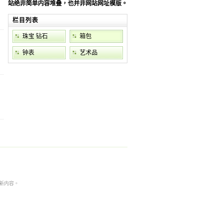
站绝非简单内容堆叠，也并非网站网址模版。
栏目列表
珠宝 钻石
箱包
钟表
艺术品
本非最新内容。