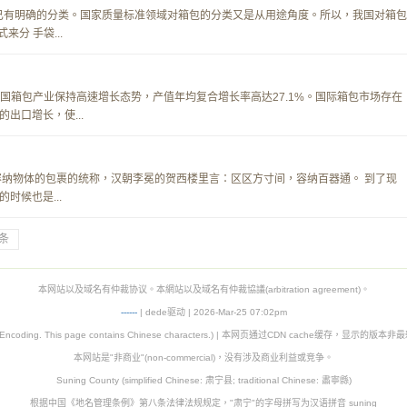
已有明确的分类。国家质量标准领域对箱包的分类又是从用途角度。所以，我国对箱包
分 手袋...
，中国箱包产业保持高速增长态势，产值年均复合增长率高达27.1%。国际箱包市场存在
出口增长，使...
容纳物体的包裹的统称，汉朝李冕的贺西楼里言：区区方寸间，容纳百器通。 到了现
时候也是...
条
本网站以及域名有仲裁协议。本網站以及域名有仲裁協議(arbitration agreement)。
-
-
-
-
--
| dede驱动 | 2026-Mar-25 07:02pm
8 Encoding. This page contains Chinese characters.) | 本网页通过CDN cache缓存，显示的版
本网站是"非商业"(non-commercial)，没有涉及商业利益或竞争。
Suning County (simplified Chinese: 肃宁县; traditional Chinese: 肅寧縣)
根据中国《地名管理条例》第八条法律法规规定，"肃宁"的字母拼写为汉语拼音 suning