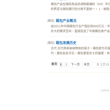
箱包产品在国际商品协调制度编码（HS）中
的界定与国际通行的分类不甚统一。 1、按款式来
箱包产业概况
[
箱包
]
由2011年中国箱包行业产值达到900亿元
巨大的需求空间，直接促进了中国箱包类产品的
箱包发展历史
[
箱包
]
古代 古代用来装纳物体的袋子，箱包即为可
代，箱包处处可见，箱包更是女士的最爱，有的
首页
1
2
下一页
末页
共
2
页
11
( UTF-