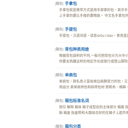
手拿包
[
箱包
]
手拿包就是携带方式是用手部拿的包，其中手
上手拿的要比手挽的要精致。 中文名手拿包外文名
手提包
[
箱包
]
手提包，汉语词语，读音shǒu t bāo，意思是是
背包种类用途
[
箱包
]
根据背包容积的不同,一般可把背包分为大中小
你要去西藏这样的地区作长途旅行或登山探险时
单肩包
[
箱包
]
单肩包，顾名思义是指单边肩膀受力的包，又分单肩挎
用品分 类单肩挎包和斜挎包材 质帆布、棉麻、
箱包标准名词
[
箱包
]
部位 解释 箱体 箱子成型后的主体部分 箱面
胎 箱盖 指盖帮和大面结合好的在箱子上起作用的
箱包分类
[
箱包
]