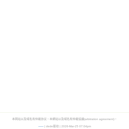
本网站以及域名有仲裁协议。本網站以及域名有仲裁協議(arbitration agreement)。
-
-
-
-
--
| dede驱动 | 2026-Mar-25 07:04pm