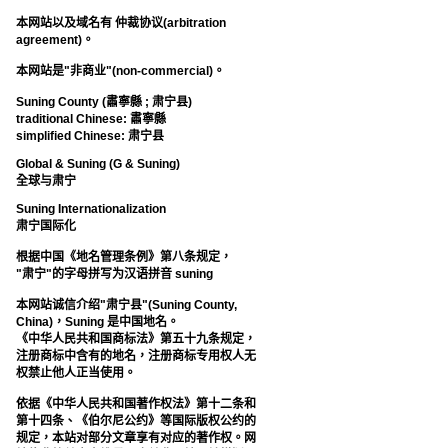
本网站以及域名有 仲裁协议(arbitration
agreement)。
本网站是"非商业"(non-commercial)。
Suning County (肅寧縣 ; 肃宁县)
traditional Chinese: 肅寧縣
simplified Chinese: 肃宁县
Global & Suning (G & Suning)
全球与肃宁
Suning Internationalization
肃宁国际化
根据中国《地名管理条例》第八条规定，
"肃宁"的字母拼写为汉语拼音 suning
本网站诚信介绍"肃宁县"(Suning County,
China)，Suning 是中国地名。
《中华人民共和国商标法》第五十九条规定，
注册商标中含有的地名，注册商标专用权人无
权禁止他人正当使用。
依据《中华人民共和国著作权法》第十二条和
第十四条、《伯尔尼公约》等国际版权公约的
规定，本站对部分文章享有对应的著作权。网