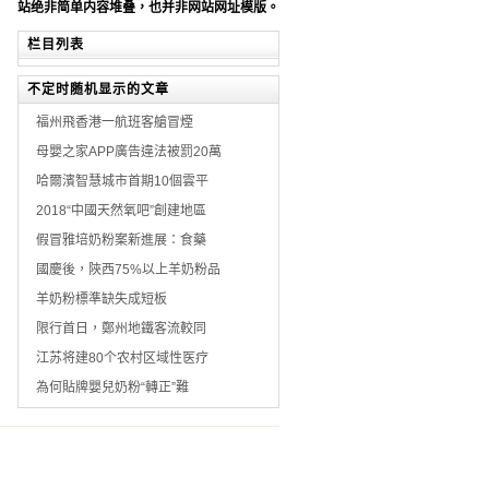
站绝非简单内容堆叠，也并非网站网址模版。
栏目列表
不定时随机显示的文章
福州飛香港一航班客艙冒煙
母嬰之家APP廣告違法被罰20萬
哈爾濱智慧城市首期10個雲平
2018“中國天然氧吧”創建地區
假冒雅培奶粉案新進展：食藥
國慶後，陜西75%以上羊奶粉品
羊奶粉標準缺失成短板
限行首日，鄭州地鐵客流較同
江苏将建80个农村区域性医疗
為何貼牌嬰兒奶粉“轉正”難