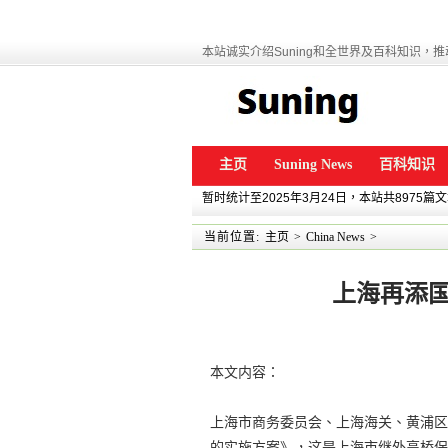
本站诚实介绍Suning和全世界及百科知识，推动
主页
Suning News
百科知识
暂时统计至2025年3月24日，本站共8975篇
当前位置:
主页
>
China News
>
上海再添
本文内容：
上海市商务委员会、上海海关、黄浦区
的实施方案》，这是上海市继外高桥保