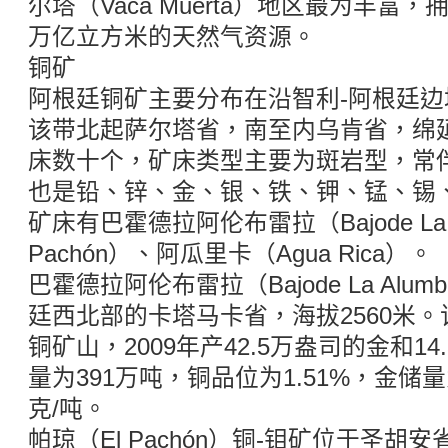
尔塔（Vaca Muerta）地区最为丰富，拥
万亿立方米的天然气资源。
铜矿
阿根廷铜矿主要分布在沿智利-阿根廷
该带北起萨尔塔省，南至内乌肯省，绵延
床数十个，矿床类型主要为斑岩型，常
也是铅、锌、金、银、铁、钾、锰、锡
矿床有巴霍德拉阿伦布雷拉（Bajode La A
Pachón）、阿瓜里卡（Agua Rica）。
巴霍德拉阿伦布雷拉（Bajode La Alum
廷西北部的卡塔马卡省，海拔2560米
铜矿山，2009年产42.5万盎司的金和1
量为391万吨，铜品位为1.51%，金储量
克/吨。
帕琼（El Pachón）铜-钼矿位于圣