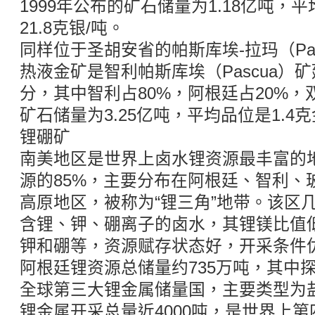
1999年公布的矿石储量为1.18亿吨，平
21.8克银/吨。
同样位于圣胡安省的帕斯库埃-拉玛（Pasc
热液金矿是智利帕斯库埃（Pascua）
分，其中智利占80%，阿根廷占20%
矿石储量为3.25亿吨，平均品位是1.4克
锂硼矿
南美地区是世界上卤水锂资源最丰富的
源的85%，主要分布在阿根廷、智利、
高原地区，被称为“锂三角”地带。该区
含锂、钾、硼离子的卤水，其锂镁比值
钾和硼等，资源赋存状态好，开采条件
阿根廷锂资源总储量约735万吨，其中探
全球第三大锂金属储量国，主要类型为盐
锂金属开采总量近4000吨，是世界上