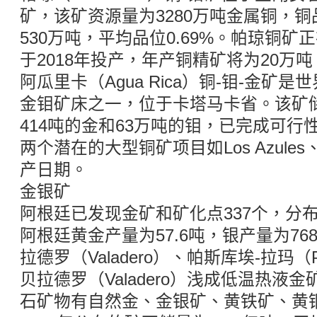
矿，该矿资源量为3280万吨金属铜，铜品
530万吨，平均品位0.69%。帕琼铜
于2018年投产，年产铜精矿将为20万吨
阿瓜里卡（Agua Rica）铜-钼-金矿
金钼矿床之一，位于卡塔马卡省。该矿储
414吨的金和63万吨的钼，已完成可
两个潜在的大型铜矿项目如Los Azules、
产日期。
金银矿
阿根廷已发现金矿和矿化点337个，分布于
阿根廷黄金产量为57.6吨，银产量为7
拉德罗（Valadero）、帕斯库埃-拉玛（Pa
贝拉德罗（Valadero）浅成低温热液
石矿物有自然金、金银矿、黄铁矿、黄