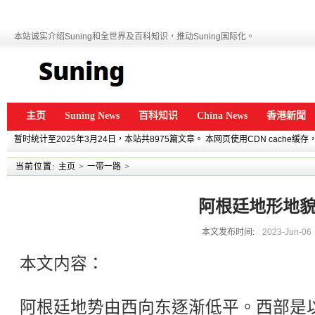
本站诚实介绍Suning和全世界及百科知识，推动Suning国际化。
主页
Suning News
百科知识
China News
香港新聞
暂时统计至2025年3月24日，本站共8975篇文章。 本网页使用CDN cache
当前位置:
主页
>
一带一路
>
阿根廷地形地
本文发布时间:
2023-Jun-06
本文内容：
阿根廷地势由西向东逐渐低平。西部是