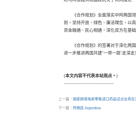
《合作规划》全面落实中阿两国领导
则，坚持开放、绿色、廉洁理念，以高
资金融通、民心相通，深化双方在基础
《合作规划》的签署对于深化两国政
进一步推进两国共建“一带一路”走深
(
本文内容不代表本站观点。
)
---------------------------------
上一篇：
国家跨境电商零售进口药品试点业务在
下一篇：
阿根廷 Argentina