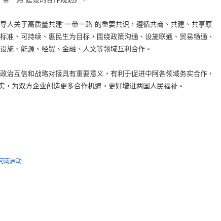
人关于高质量共建“一带一路”的重要共识，遵循共商、共建、共享原
标准、可持续、惠民生为目标，围绕政策沟通、设施联通、贸易畅通、
设施、能源、经贸、金融、人文等领域互利合作。
治互信和战略对接具有重要意义，有利于促进中阿各领域务实合作，
走实，为双方企业创造更多合作机遇，更好增进两国人民福祉。
河南启动