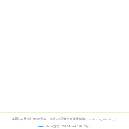
本网站以及域名有仲裁协议。本網站以及域名有仲裁協議(arbitration agreement)。
-
-
-
-
--
| dede驱动 | 2026-Mar-25 07:05pm