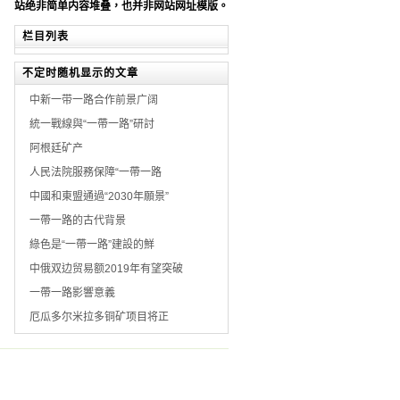
站绝非简单内容堆叠，也并非网站网址模版。
栏目列表
不定时随机显示的文章
中新一带一路合作前景广阔
統一戰線與“一帶一路”研討
阿根廷矿产
人民法院服務保障“一帶一路
中國和東盟通過“2030年願景”
一帶一路的古代背景
綠色是“一帶一路”建設的鮮
中俄双边贸易额2019年有望突破
一帶一路影響意義
厄瓜多尔米拉多铜矿项目将正