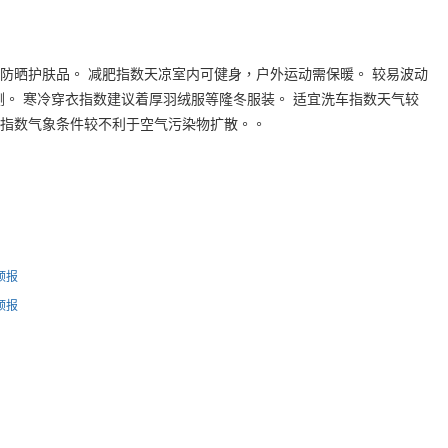
12防晒护肤品。 减肥指数天凉室内可健身，户外运动需保暖。 较易波动
测。 寒冷穿衣指数建议着厚羽绒服等隆冬服装。 适宜洗车指数天气较
指数气象条件较不利于空气污染物扩散。。
气预报
气预报