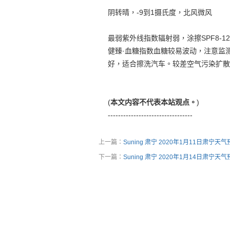
阴转晴，-9到1摄氏度，北风微风
最弱紫外线指数辐射弱，涂擦SPF8-
健臻·血糖指数血糖较易波动，注意监
好，适合擦洗汽车。较差空气污染扩散
(
本文内容不代表本站观点。
)
---------------------------------
上一篇：
Suning 肃宁 2020年1月11日肃宁天
下一篇：
Suning 肃宁 2020年1月14日肃宁天