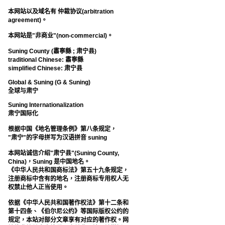
本网站以及域名有 仲裁协议(arbitration
agreement)。
本网站是"非商业"(non-commercial)。
Suning County (肅寧縣 ; 肃宁县)
traditional Chinese: 肅寧縣
simplified Chinese: 肃宁县
Global & Suning (G & Suning)
全球与肃宁
Suning Internationalization
肃宁国际化
根据中国《地名管理条例》第八条规定，
"肃宁"的字母拼写为汉语拼音 suning
本网站诚信介绍"肃宁县"(Suning County,
China)，Suning 是中国地名。
《中华人民共和国商标法》第五十九条规定，
注册商标中含有的地名，注册商标专用权人无
权禁止他人正当使用。
依据《中华人民共和国著作权法》第十二条和
第十四条、《伯尔尼公约》等国际版权公约的
规定，本站对部分文章享有对应的著作权。网