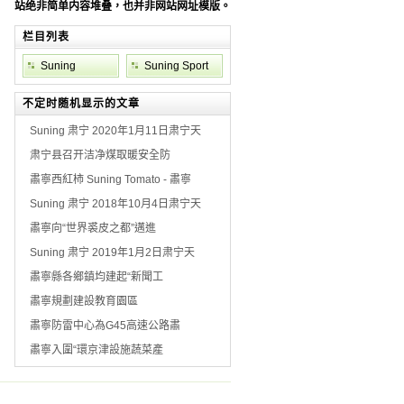
站绝非简单内容堆叠，也并非网站网址模版。
栏目列表
Suning
Suning Sport
Weather
不定时随机显示的文章
Suning 肃宁 2020年1月11日肃宁天
肃宁县召开洁净煤取暖安全防
肅寧西紅柿 Suning Tomato - 肅寧
Suning 肃宁 2018年10月4日肃宁天
肅寧向“世界裘皮之都”邁進
Suning 肃宁 2019年1月2日肃宁天
肅寧縣各鄉鎮均建起“新聞工
肅寧規劃建設教育園區
肅寧防雷中心為G45高速公路肅
肅寧入圍“環京津設施蔬菜產