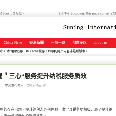
Suning国际化。
( UTF-8 Encoding. This page contains Ch
China News
香港新聞
一带一路
创意专区
about us
文章。 本网页使用CDN cache缓存，显示的网页内容非最新版本。
局＂三心“服务提升纳税服务质效
本文发布时间:
2019-May-30
中的存在问题，提升纳税人办税体验，肃宁县税务局积极开展了提升纳
，进一步提升纳税服务质效。