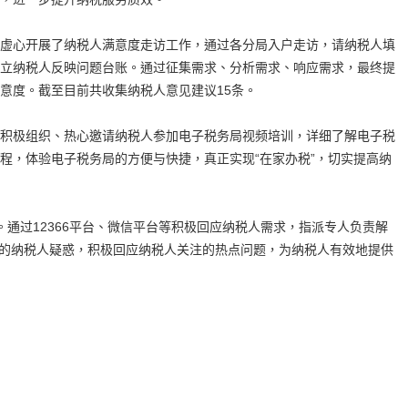
虚心开展了纳税人满意度走访工作，通过各分局入户走访，请纳税人填
立纳税人反映问题台账。通过征集需求、分析需求、响应需求，最终提
意度。截至目前共收集纳税人意见建议15条。
积极组织、热心邀请纳税人参加电子税务局视频培训，详细了解电子税
程，体验电子税务局的方便与快捷，真正实现“在家办税”，切实提高纳
通过12366平台、微信平台等积极回应纳税人需求，指派专人负责解
群里的纳税人疑惑，积极回应纳税人关注的热点问题，为纳税人有效地提供