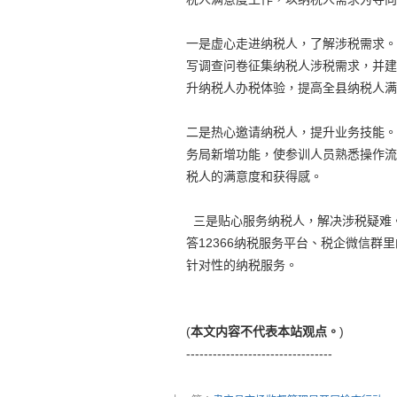
一是虚心走进纳税人，了解涉税需求。
写调查问卷征集纳税人涉税需求，并建
升纳税人办税体验，提高全县纳税人满
二是热心邀请纳税人，提升业务技能。
务局新增功能，使参训人员熟悉操作流
税人的满意度和获得感。
三是贴心服务纳税人，解决涉税疑难。
答12366纳税服务平台、税企微信
针对性的纳税服务。
(
本文内容不代表本站观点。
)
---------------------------------