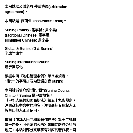
本网站以及域名有 仲裁协议(arbitration
agreement)。
本网站是"非商业"(non-commercial)。
Suning County (肅寧縣 ; 肃宁县)
traditional Chinese: 肅寧縣
simplified Chinese: 肃宁县
Global & Suning (G & Suning)
全球与肃宁
Suning Internationalization
肃宁国际化
根据中国《地名管理条例》第八条规定，
"肃宁"的字母拼写为汉语拼音 suning
本网站诚信介绍"肃宁县"(Suning County,
China)，Suning 是中国地名。
《中华人民共和国商标法》第五十九条规定，
注册商标中含有的地名，注册商标专用权人无
权禁止他人正当使用。
依据《中华人民共和国著作权法》第十二条和
第十四条、《伯尔尼公约》等国际版权公约的
规定，本站对部分文章享有对应的著作权。网